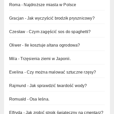
Roma
-
Najdroższe miasta w Polsce
Gracjan
-
Jak wyczyścić brodzik prysznicowy?
Czesław
-
Czym zagęścić sos do spaghetti?
Oliwer
-
Ile kosztuje altana ogrodowa?
Mila
-
Trzęsienia ziemi w Japonii.
Evelina
-
Czy można malować sztuczne rzęsy?
Rajmund
-
Jak sprawdzić twardość wody?
Romuald
-
Osa leśna.
Elfryda
-
Jak zrobić stroik świąteczny na cmentarz?