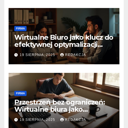
profesjonalizm i styl?
FIRMA
Wirtualne Biuro jako klucz do
efektywnej optymalizacji
podatkowej
19 SIERPNIA, 2025
REDAKCJA
FIRMA
Przestrzeń bez ograniczeń:
Wirtualne biura jako
katalizator wzrostu dla
19 SIERPNIA, 2025
REDAKCJA
małych przedsiębiorstw