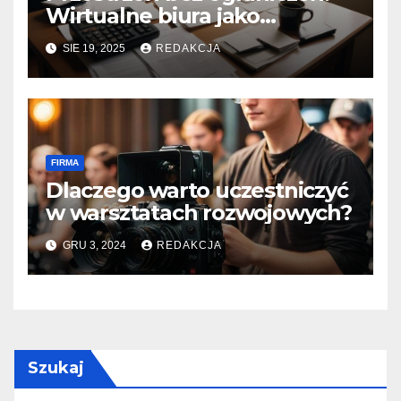
Wirtualne biura jako
katalizator wzrostu dla
SIE 19, 2025
REDAKCJA
małych przedsiębiorstw
FIRMA
Dlaczego warto uczestniczyć
w warsztatach rozwojowych?
GRU 3, 2024
REDAKCJA
Szukaj