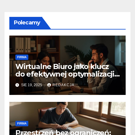
Polecamy
FIRMA
Wirtualne Biuro jako klucz
do efektywnej optymalizacji
podatkowej
SIE 19, 2025
REDAKCJA
FIRMA
Przestrzeń bez ograniczeń: