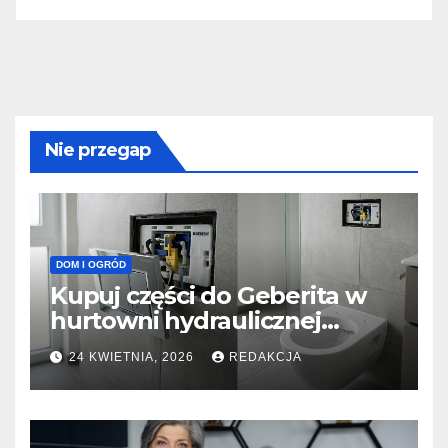
Nie przegap
DOM I OGRÓD
Kupuj części do Geberita w
hurtowni hydraulicznej
PROTERM
24 KWIETNIA, 2026
REDAKCJA