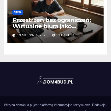
FIRMA
Przestrzeń bez ograniczeń:
Wirtualne biura jako
katalizator wzrostu dla
19 SIERPNIA, 2025
REDAKCJA
małych przedsiębiorstw
Witryna dom4bud.pl jest platformą informacyjno-rozrywkową. Redakcja i