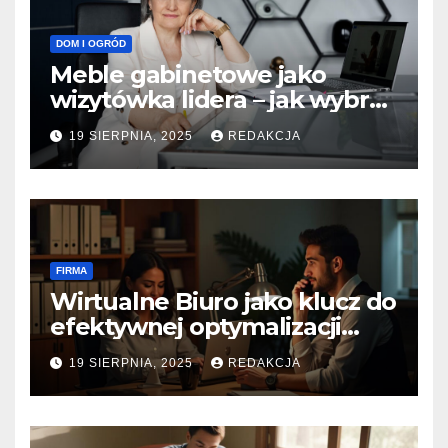
DOM I OGRÓD
Meble gabinetowe jako
wizytówka lidera – jak wybrać
wyposażenie gabinetu
19 SIERPNIA, 2025
REDAKCJA
prezesa, by podkreślić
profesjonalizm i styl?
FIRMA
Wirtualne Biuro jako klucz do
efektywnej optymalizacji
podatkowej
19 SIERPNIA, 2025
REDAKCJA