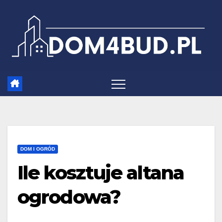
Skip
to
content
DOM I OGRÓD
Ile kosztuje altana
ogrodowa?