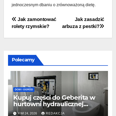
jednoczesnym dbaniu o zrównoważoną dietę.
Nawigacja
Jak zamontować
Jak zasadzić
rolety rzymskie?
arbuza z pestki?
wpisu
Polecamy
DOM I OGRÓD
Kupuj części do Geberita w
hurtowni hydraulicznej
PROTERM
KWI 24, 2026
REDAKCJA