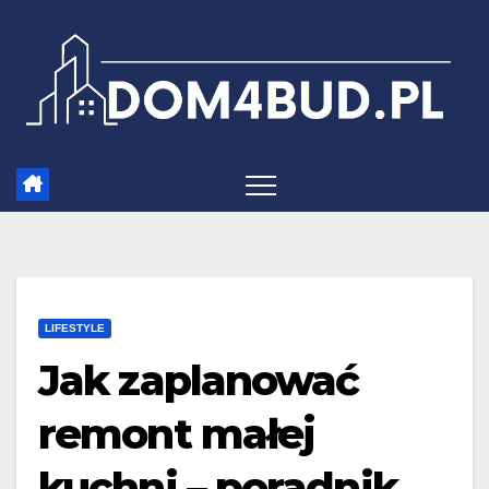
Skip
to
content
LIFESTYLE
Jak zaplanować
remont małej
kuchni – poradnik