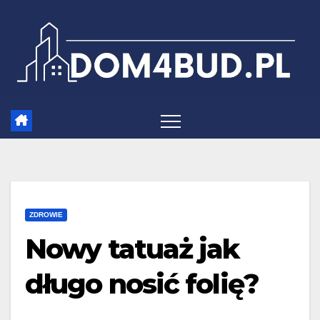
Skip
to
content
ZDROWIE
Nowy tatuaż jak
długo nosić folię?