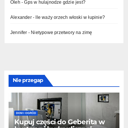
Oleh
-
Gps w hulajnodze gdzie jest?
Alexander
-
Ile waży orzech włoski w łupinie?
Jennifer
-
Nietypowe przetwory na zimę
Nie przegap
DOM I OGRÓD
Kupuj części do Geberita w