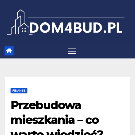
Skip
to
content
FINANSE
Przebudowa
mieszkania – co
warto wiedzieć?