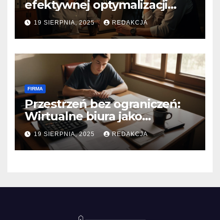
efektywnej optymalizacji
podatkowej
19 SIERPNIA, 2025
REDAKCJA
FIRMA
Przestrzeń bez ograniczeń:
Wirtualne biura jako
katalizator wzrostu dla
19 SIERPNIA, 2025
REDAKCJA
małych przedsiębiorstw