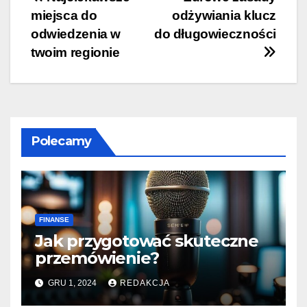
Nawigacja
miejsca do
odżywiania klucz
wpisu
odwiedzenia w
do długowieczności
twoim regionie
Polecamy
FINANSE
Jak przygotować skuteczne
przemówienie?
GRU 1, 2024
REDAKCJA