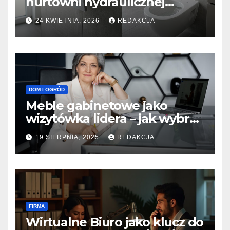
hurtowni hydraulicznej
PROTERM
24 KWIETNIA, 2026
REDAKCJA
DOM I OGRÓD
Meble gabinetowe jako
wizytówka lidera – jak wybrać
wyposażenie gabinetu
19 SIERPNIA, 2025
REDAKCJA
prezesa, by podkreślić
profesjonalizm i styl?
FIRMA
Wirtualne Biuro jako klucz do