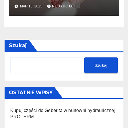
krok po kroku
MAR 15, 2025
REDAKCJA
Szukaj
Szukaj
OSTATNIE WPISY
Kupuj części do Geberita w hurtowni hydraulicznej
PROTERM