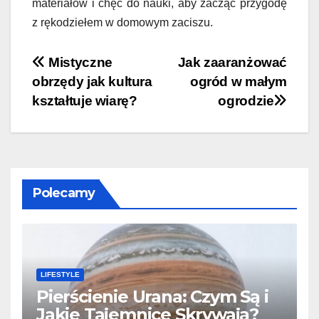
materiałów i chęć do nauki, aby zacząć przygodę
z rękodziełem w domowym zaciszu.
Nawigacja
Mistyczne
Jak zaaranżować
obrzędy jak kultura
ogród w małym
wpisu
kształtuje wiarę?
ogrodzie
Polecamy
LIFESTYLE
Pierścienie Urana: Czym Są i
Jakie Tajemnice Skrywają?