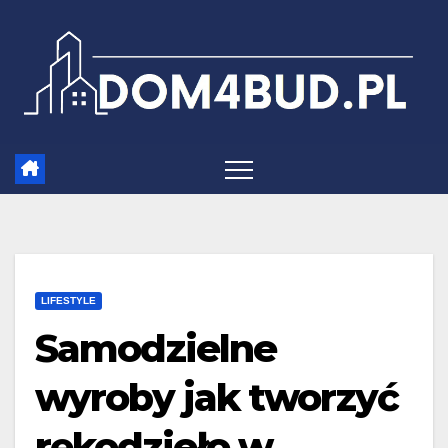
Skip
to
content
LIFESTYLE
Samodzielne
wyroby jak tworzyć
rękodzieło w