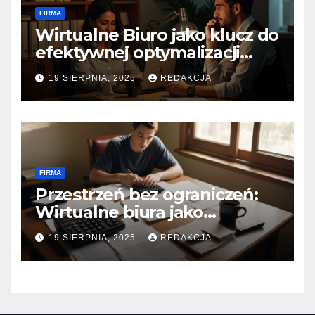
FIRMA
Wirtualne Biuro jako klucz do
efektywnej optymalizacji
podatkowej
19 SIERPNIA, 2025
REDAKCJA
FIRMA
Przestrzeń bez ograniczeń:
Wirtualne biura jako
katalizator wzrostu dla
19 SIERPNIA, 2025
REDAKCJA
małych przedsiębiorstw