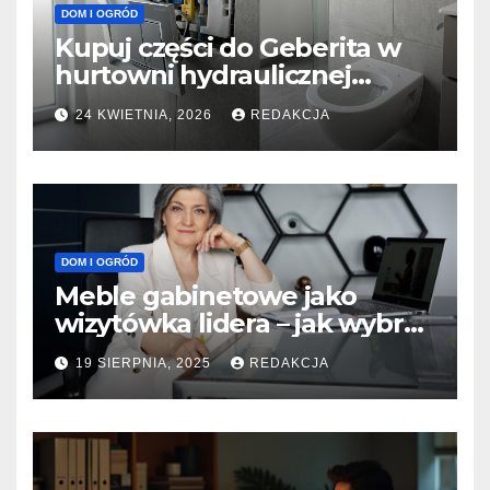
DOM I OGRÓD
Kupuj części do Geberita w
hurtowni hydraulicznej
PROTERM
24 KWIETNIA, 2026
REDAKCJA
DOM I OGRÓD
Meble gabinetowe jako
wizytówka lidera – jak wybrać
wyposażenie gabinetu
19 SIERPNIA, 2025
REDAKCJA
prezesa, by podkreślić
profesjonalizm i styl?