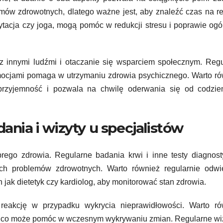
mów zdrowotnych, dlatego ważne jest, aby znaleźć czas na re
dytacja czy joga, mogą pomóc w redukcji stresu i poprawie og
i z innymi ludźmi i otaczanie się wsparciem społecznym. Reg
 emocjami pomaga w utrzymaniu zdrowia psychicznego. Warto r
przyjemność i pozwala na chwilę oderwania się od codzie
ania i wizyty u specjalistów
brego zdrowia. Regularne badania krwi i inne testy diagnos
ch problemów zdrowotnych. Warto również regularnie odwi
h jak dietetyk czy kardiolog, aby monitorować stan zdrowia.
eakcję w przypadku wykrycia nieprawidłowości. Warto ró
r, co może pomóc w wczesnym wykrywaniu zmian. Regularne wi