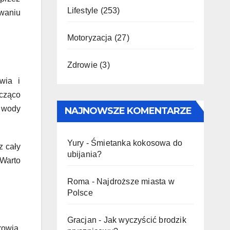
Lifestyle
(253)
waniu
Motoryzacja
(27)
Zdrowie
(3)
wia i
cząco
i wody
NAJNOWSZE KOMENTARZE
Yury
-
Śmietanka kokosowa do
z cały
ubijania?
 Warto
Roma
-
Najdroższe miasta w
Polsce
Gracjan
-
Jak wyczyścić brodzik
rowia.