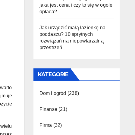
jaka jest cena i czy to się w ogóle
opłaca?
Jak urządzić małą łazienkę na
poddaszu? 10 sprytnych
rozwiązań na niepowtarzalną
przestrzeń!
KATEGORIE
 warto
Dom i ogród
(238)
jmuje
życie
Finanse
(21)
Firma
(32)
wielu
przez