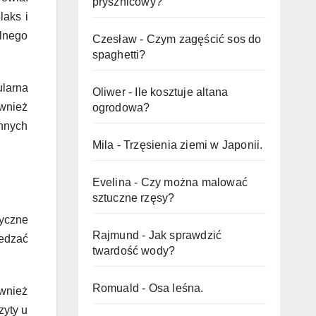
prysznicowy?
laks i
ólnego
Czesław
-
Czym zagęścić sos do
spaghetti?
ularna
Oliwer
-
Ile kosztuje altana
ównież
ogrodowa?
nnych
Mila
-
Trzęsienia ziemi w Japonii.
Evelina
-
Czy można malować
sztuczne rzęsy?
tyczne
Rajmund
-
Jak sprawdzić
edzać
twardość wody?
Romuald
-
Osa leśna.
wnież
zyty u