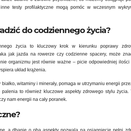
i inne testy profilaktyczne mogą pomóc w wczesnym wykry
adzić do codziennego życia?
nego życia to kluczowy krok w kierunku poprawy zdro
taka jak jazda na rowerze czy codzienne spacery, może zna
ie organizmu jest równie ważne – picie odpowiedniej ilośc
spiera układ krążenia.
białko, witaminy i minerały, pomaga w utrzymaniu energii prze
e palenia to również kluczowe aspekty zdrowego stylu życia.
czy nam energii na cały poranek.
czne?
zne, a dbanie o oba aspekty pozwala na osiągnięcie pełni zd