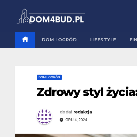
Skip
to
content
DOM I OGRÓD
LIFESTYLE
FI
DOM I OGRÓD
Zdrowy styl życia
dodał
redakcja
GRU 4, 2024