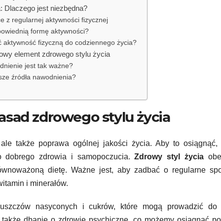
: Dlaczego jest niezbędna?
e z regularnej aktywności fizycznej
powiednią formę aktywności?
 aktywność fizyczną do codziennego życia?
owy element zdrowego stylu życia
nienie jest tak ważne?
psze źródła nawodnienia?
asad zdrowego stylu życia
, ale także poprawa ogólnej jakości życia. Aby to osiągnąć,
o dobrego zdrowia i samopoczucia.
Zdrowy styl życia
obe
równoważoną dietę. Ważne jest, aby zadbać o regularne spo
itamin i minerałów.
łuszczów nasyconych i cukrów, które mogą prowadzić do 
 także dbanie o zdrowie psychiczne, co możemy osiągnąć po