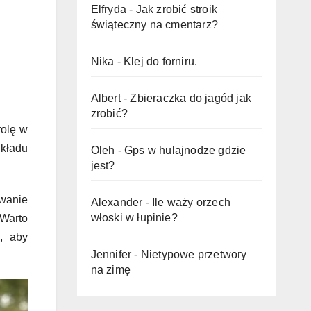
Elfryda
-
Jak zrobić stroik
świąteczny na cmentarz?
Nika
-
Klej do forniru.
Albert
-
Zbieraczka do jagód jak
zrobić?
rolę w
kładu
Oleh
-
Gps w hulajnodze gdzie
jest?
wanie
Alexander
-
Ile waży orzech
włoski w łupinie?
Warto
, aby
Jennifer
-
Nietypowe przetwory
na zimę