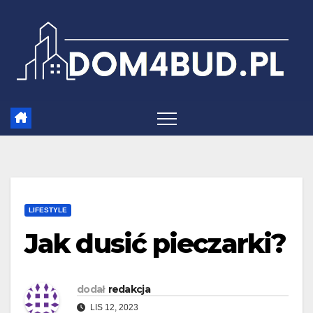
Skip
to
content
LIFESTYLE
Jak dusić pieczarki?
dodał
redakcja
LIS 12, 2023