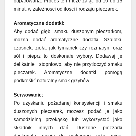
odparowana. Proces ten może zająć od 10 do 15
minut, w zależności od ilości i rodzaju pieczarek.
Aromatyczne dodatki:
Aby dodać głębi smaku duszonym pieczarkom,
można dodać aromatyczne dodatki. Szalotki,
czosnek, zioła, jak tymianek czy rozmaryn, oraz
sól i pieprz to doskonałe wybory. Dodawaj je
delikatnie i stopniowo, aby nie przytłoczyć smaku
pieczarek. Aromatyczne dodatki pomogą
podkreślić naturalny smak grzybów.
Serwowanie:
Po uzyskaniu pożądanej konsystencji i smaku
duszonych pieczarek, możesz podać je jako
samodzielną przekąskę lub wykorzystać jako
składnik innych dań. Duszone pieczarki
doskonale pasują do makaronu, ryżu, mięs,