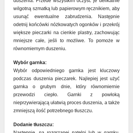
duszenia. Przede wszystkim oczyść je delikatnie
wilgotną szmatką lub papierowym ręcznikiem, aby
usunąć ewentualne zabrudzenia. Następnie
odetnij końcówki nóżkowatych ogonków i przekrój
większe pieczarki na cienkie plastry, zachowując
mniejsze całe, jeśli to możliwe. To pomoże w
równomiernym duszeniu.
Wybór garnka:
Wybór odpowiedniego garnka jest kluczowy
podczas duszenia pieczarek. Najlepiej jest użyć
garnka o grubym dnie, który równomiernie
przewodzi ciepło. Garnki z powłoką
nieprzywierającą ułatwią proces duszenia, a także
zmniejszą ilość potrzebnego tłuszczu.
Dodanie tłuszczu:
Następnie, na rozgrzanej patelni lub w garnku,