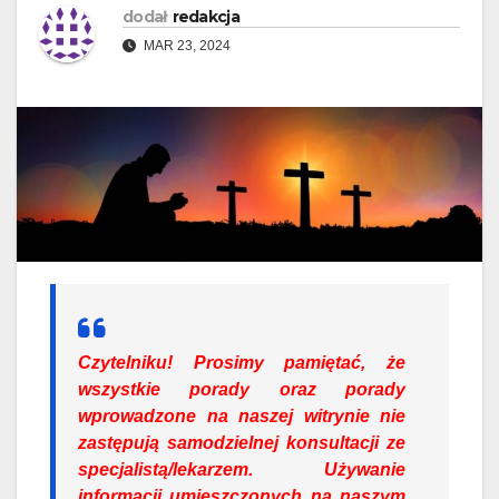
dodał
redakcja
MAR 23, 2024
Czytelniku!
Prosimy pamiętać, że
wszystkie porady oraz porady
wprowadzone na naszej witrynie nie
zastępują samodzielnej konsultacji ze
specjalistą/lekarzem. Używanie
informacji umieszczonych na naszym