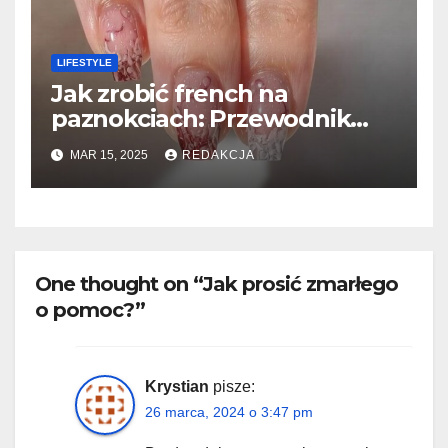
LIFESTYLE
Jak zrobić french na
paznokciach: Przewodnik
krok po kroku
MAR 15, 2025
REDAKCJA
One thought on “Jak prosić zmarłego
o pomoc?”
Krystian
pisze:
26 marca, 2024 o 3:47 pm