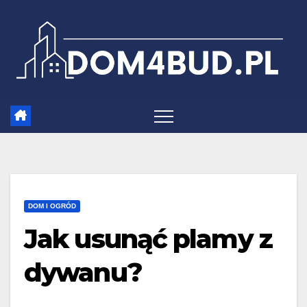
Skip
to
content
DOM I OGRÓD
Jak usunąć plamy z
dywanu?